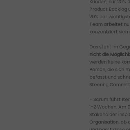
Kunden, nur 20% d
Product Backlog u
20% der wichtigste
Team arbeitet nur
konzentriert sich 
Das steht im Gege
nicht die Möglich
werden keine komp
Person, die sich 
befasst und schne
Steering Committ
+ Scrum führt Iter
1-2 Wochen. Am En
Stakeholder inspiz
Organisation, ob 
und passt diese e