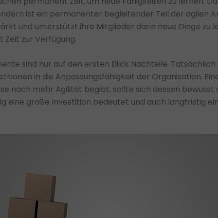
uchen permanent Zeit, um neue Fähigkeiten zu lernen. Das
ndern ist ein permanenter begleitender Teil der agilen Ar
rkt und unterstützt ihre Mitglieder darin neue Dinge zu l
it Zeit zur Verfügung.
ente sind nur auf den ersten Blick Nachteile. Tatsächlich 
itionen in die Anpassungsfähigkeit der Organisation. Ein
eise nach mehr Agilität begibt, sollte sich dessen bewusst 
ig eine große Investition bedeutet und auch langfristig ein