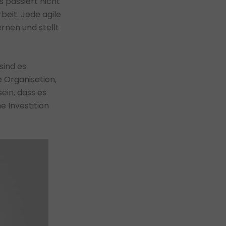
 passiert nicht
beit. Jede agile
ernen und stellt
sind es
e Organisation,
sein, dass es
e Investition