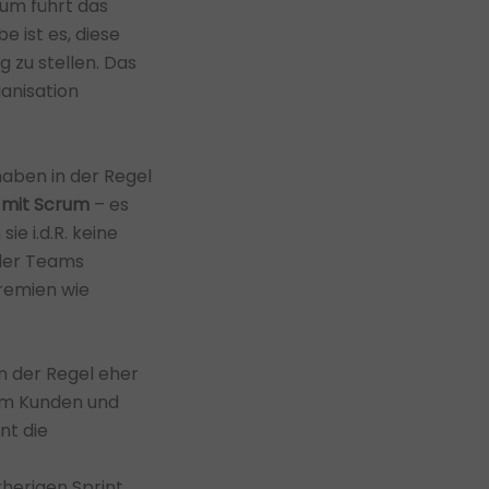
rum führt das
 ist es, diese
g zu stellen. Das
anisation
haben in der Regel
e mit Scrum
– es
e i.d.R. keine
 der Teams
Gremien wie
in der Regel eher
vom Kunden und
nt die
herigen Sprint