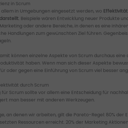
izienz in Scrum
or allem in Umgebungen eingesetzt werden, wo
Effektivität
arstellt
. Beispiele wären Entwicklung neuer Produkte un
 Marketing oder andere Bereiche, in denen es eine inhäre
lche Handlungen zum gewünschten Ziel führen. Gegenbeisp
geln.
 damit können einzelne Aspekte von Scrum durchaus ein
roduktivität haben. Wenn man sich dieser Aspekte bewuss
für oder gegen eine Einführung von Scrum viel besser an
fektivität durch Scrum
 für Scrum sollte vor allem eine Entscheidung für nachhalt
teigert man besser mit anderen Werkzeugen.
nge, an denen wir arbeiten, gilt die Pareto-Regel: 80% de
setzten Ressourcen erreicht. 20% der Marketing Aktione