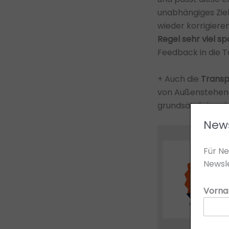
unabhängiges Ziel
wieder korrigier
Regel sehr viel sp
Feedback in die 
+ Auch die
Transp
von Außenstehend
grundsätzlich zu 
News
Für Ne
Newsle
Vorn