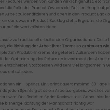
er Features werden von Kunden wirklich genutzt, etc. Sc
nd die Rolle des Product Owners ein. Dessen Hauptaufgabe
n Arbeit zu identifizieren und oben in den Product Backlo
 an dem, was im Product Backlog steht. Ergebnis: die Org
nur auf die wertvollsten Ideen.
nsatz zu traditionell arbeitenden Organisationen. Diese 
keit, die Richtung der Arbeit ihrer Teams so zu steuern wi
letten Produkt-Inkremente geliefert. Außerdem haben si
mit der Optimierung des Return on Investment der Arbeit
ll entscheidet. Stattdessen wird sehr viel langsamer in 
ees entschieden.
ationen ein – Sprints. Ein Sprint dauert maximal 30 Tage, 
de jeden Sprints gibt es ein Arbeitsergebnis, welches 
iert wird. Das findet im Sprint Review statt. Genau hier ler
die bisherige Richtung der Mannschaft richtig war
ntsprechend an. Der nächste Sprint hat dann ein vom vor