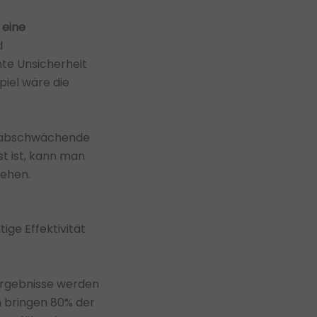
 eine
d
nte Unsicherheit
iel wäre die
e abschwächende
t ist, kann man
gehen.
ige Effektivität
r Ergebnisse werden
n bringen 80% der