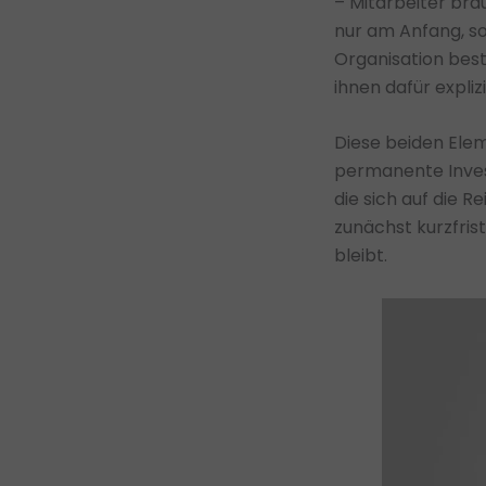
– Mitarbeiter bra
nur am Anfang, so
Organisation bestä
ihnen dafür expliz
Diese beiden Elem
permanente Invest
die sich auf die R
zunächst kurzfrist
bleibt.