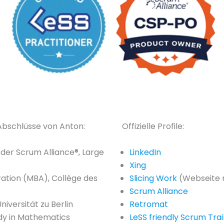
 Abschlüsse von Anton:
Offizielle Profile:
 der Scrum Alliance®, Large
LinkedIn
Xing
ration (MBA), Collège des
Slicing Work
(Webseite 
Scrum Alliance
iversität zu Berlin
Retromat
dy in Mathematics
LeSS friendly Scrum Tra