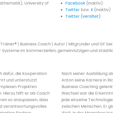
athematik), University of
Facebook
(inaktiv)
Twitter
bzw.
X
(inaktiv)
Twitter (veraltet)
rainer® | Business Coach | Autor | Mitgründer und GF bei
r Systeme im kommerziellen, gemeinnützigen und staatli
h dafür, die Kooperation
Nach seiner Ausbildung a
hrt und unterstützt
Anton seine Karriere in 
omplexen Projekten
Business Coaching gelenkt
. Hierzu hilft er als Coach
Wechsel war die Erkenntnis
uren so anzupassen, dass
jede einzelne Technologi
d verantwortungsvolles
zwischen Menschen. Er gla
isation fördern.
Welt, in der Menschen trot