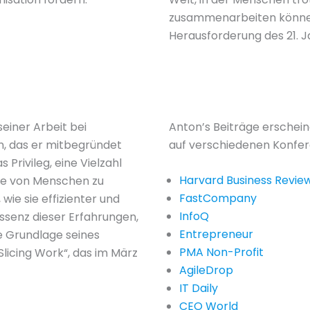
zusammenarbeiten können,
Herausforderung des 21. J
seiner Arbeit bei
Anton’s Beiträge erschei
, das er mitbegründet
auf verschiedenen Konfer
s Privileg, eine Vielzahl
Harvard Business Revie
de von Menschen zu
FastCompany
wie sie effizienter und
InfoQ
Essenz dieser Erfahrungen,
Entrepreneur
ie Grundlage seines
PMA Non-Profit
icing Work“, das im März
AgileDrop
IT Daily
CEO World