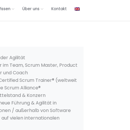
issen
Über uns
Kontakt
der Agilität
er im Team, Scrum Master, Product
r und Coach
 Certified Scrum Trainer® (weltweit
ie Scrum Alliance®
ittelstand & Konzern
eue Führung & Agilität in
ionen / außerhalb von Software
auf vielen internationalen