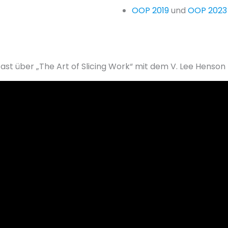
OOP 2019
und
OOP 2023
ast über „The Art of Slicing Work“ mit dem V. Lee Henson 