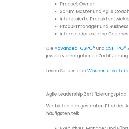
Product Owner
Scrum Master und Agile Coac
interessierte Produktentwickl
Produktmanager und Business
interne oder externe Coaches
Die
Advanced-CSPO®
und
CSP-PO®
Z
jeweils vorhergehende Zertifizierun
Lesen Sie unseren
Wissensartikel üb
Agile Leadership Zertifizierungspfad
Wir bieten den gesamten Pfad der Ag
häufigsten teil:
Executives, Manager und Führu