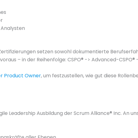
hes
er
 Analysten
ertifizierungen setzen sowohl dokumentierte Berufserfah
g voraus – in der Reihenfolge: CSPO® -> Advanced-CSPO®
er Product Owner
, um festzustellen, wie gut diese Rollen
ile Leadership Ausbildung der Scrum Alliance® Inc. An u
ngskräfte aller Ebenen