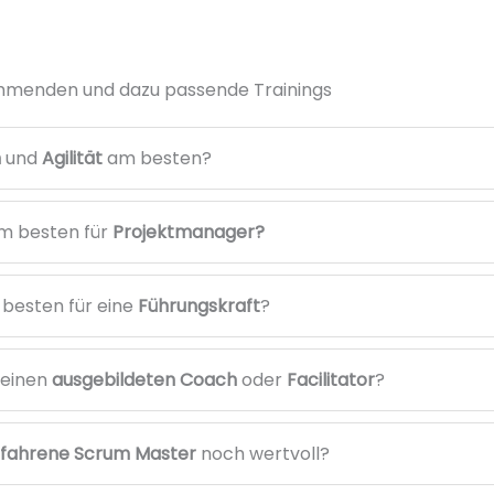
ehmenden und dazu passende Trainings
m
und
Agilität
am besten?
am besten für
Projektmanager
?
 besten für eine
Führungskraft
?
r einen
ausgebildeten Coach
oder
Facilitator
?
rfahrene Scrum Master
noch wertvoll?