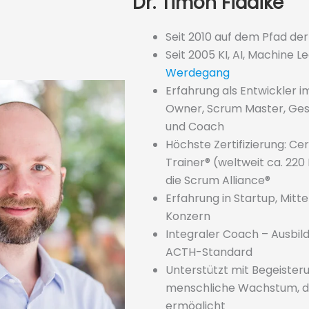
Dr. Timon Fiddike
Seit 2010 auf dem Pfad der 
Seit 2005 KI, AI, Machine L
Werdegang
Erfahrung als Entwickler 
Owner, Scrum Master, Ges
und Coach
Höchste Zertifizierung: Ce
Trainer® (weltweit ca. 220
die Scrum Alliance®
Erfahrung in Startup, Mitt
Konzern
Integraler Coach – Ausbil
ACTH-Standard
Unterstützt mit Begeister
menschliche Wachstum, da
ermöglicht