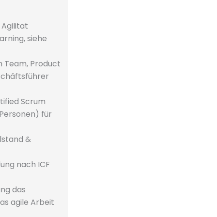
Agilität
earning, siehe
im Team, Product
chäftsführer
rtified Scrum
 Personen) für
elstand &
dung nach ICF
ung das
s agile Arbeit