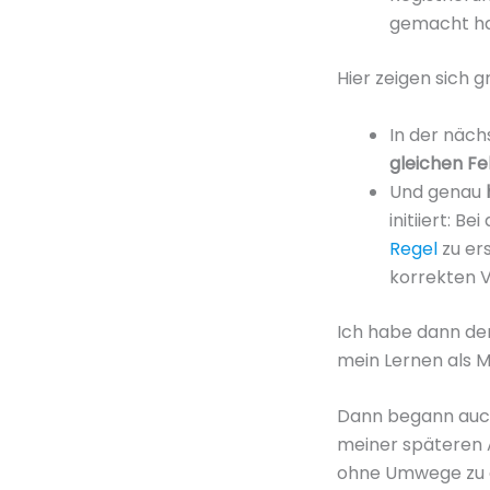
gemacht hat
Hier zeigen sich 
In der näc
gleichen F
Und genau
initiiert: 
Regel
zu ers
korrekten V
Ich habe dann de
mein Lernen als 
Dann begann auch
meiner späteren A
ohne Umwege zu e