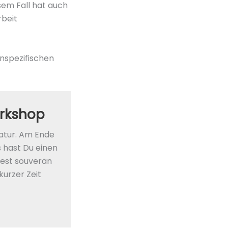
sem Fall hat auch
rbeit
nspezifischen
rkshop
tatur. Am Ende
 hast Du einen
test souverän
kurzer Zeit