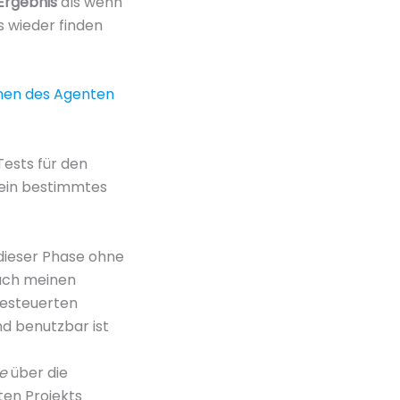
Ergebnis
als wenn
s wieder finden
nen des Agenten
Tests für den
h ein bestimmtes
 dieser Phase ohne
nach meinen
gesteuerten
nd benutzbar ist
me
über die
ten Projekts