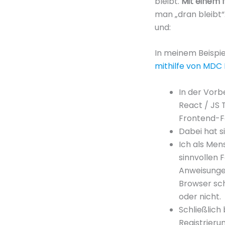
bleibt.
Mit einem f
man „dran bleibt“
und:
In meinem Beisp
mithilfe von MDC
In der Vorb
React / JS 
Frontend-F
Dabei hat s
Ich als Men
sinnvollen 
Anweisungen
Browser sch
oder nicht.
Schließlich
Registrieru