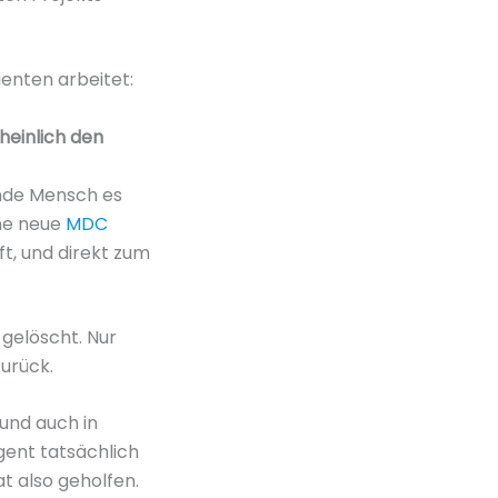
genten arbeitet:
einlich den
nde Mensch es
ine neue
MDC
ift, und direkt zum
gelöscht. Nur
urück.
und auch in
gent tatsächlich
t also geholfen.