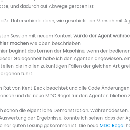
te, und dadurch auf Abwege geraten ist.
große Unterschiede darin, wie geschickt ein Mensch mit A
hsten Session mit neuem Kontext
würde der Agent wahrsch
ehler machen
wie oben beschrieben
hier beginnt das Lernen der Maschine
, wenn der bediene
Bei dieser Gelegenheit habe ich den Agenten angewiesen, e
tellen, die in allen zukünftigen Fällen der gleichen Art gre
orgehen führt.
n Rat von Kent Beck beachtet und alle Code Änderungen 
Mensch und die neue MDC Regel für den Agenten blieben z
 schon die eigentliche Demonstration. Währenddessen, 
uswertung der Ergebnisse, konnte ich sehen, dass der A
iner guten Lösung gekommen ist. Die neue
MDC Regel
ha