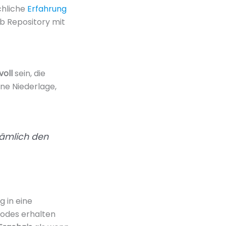
chliche
Erfahrung
hub Repository mit
voll
sein, die
ine Niederlage,
nämlich den
 in eine
Codes erhalten