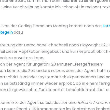
rischen Start
, kommt man dann
leichter zu einem guten 
. Seine Beschreibung konnte ich schon oft in meiner Praxi
iel von der Coding Demo am Montag kommt noch das
Ler
 Regeln
dazu:
ereitung der Demo habe ich schnell noch Playwright E2E 
Teil dieser Applikation eingebaut und kurz erprobt, ob ic
eature erweitern kann.
ich der Agent für ungefähr 20 Minuten „festgefressen“
sch konnte die Zeit anders nutzen, denn der Agent hat in
Fortschritt zumindest systematisch experimentiert und 
 selbstständig immer wieder erprobt, ob in einem fern
on die gewünschte Funktionalität tatsächlich sichtbar u
 bemerkte der Agent selbst, dass er eine
falsche Annah
ng neuer React / JS Komponenten im Kontext des konkre