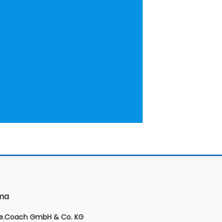
rma
le.Coach GmbH & Co. KG