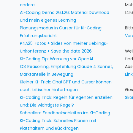
andere
Müh
AI-Coding Demo 26.1.26: Material Download
1416
und mein eigenes Learning
Planungsmodus in Cursor für KI-Coding:
Bit
Erfahrungsbericht
Ver
P4A25: Fotos + Slides von meiner Lieblings-
Unkonferenz + Save the date 2026
Wei
KI-Coding Tip: Warnung vor OpenAI
fin
O3‑Reasoning, Empfehlung Claude 4 Sonnet,
Abs
Marktanteile in Bewegung
Ein
Kleiner KI-Trick: ChatGPT und Cursor können
auch kritischer hinterfragen
Ges
KI-Coding Trick: Regeln für Agenten erstellen
Sko
und: Die wichtigste Regel?
Schnellere Feedbackschleifen im KI-Coding
KI-Coding Trick: Schnelles Planen mit
Platzhaltern und Rückfragen