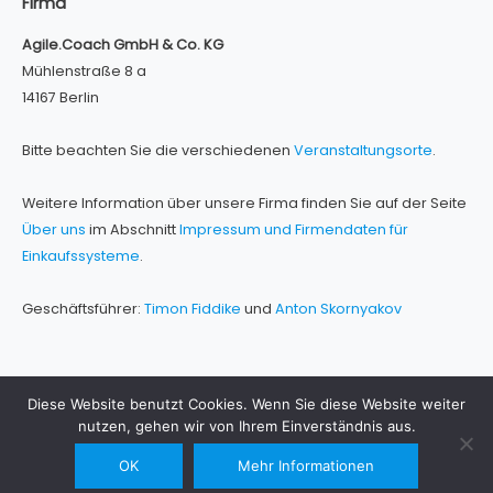
Firma
Agile.Coach GmbH & Co. KG
Mühlenstraße 8 a
14167 Berlin
Bitte beachten Sie die verschiedenen
Veranstaltungsorte
.
Weitere Information über unsere Firma finden Sie auf der Seite
Über uns
im Abschnitt
Impressum und Firmendaten für
Einkaufssysteme
.
Geschäftsführer:
Timon Fiddike
und
Anton Skornyakov
Diese Website benutzt Cookies. Wenn Sie diese Website weiter
nutzen, gehen wir von Ihrem Einverständnis aus.
Über uns
Datenschutz und rechtliche Hinweise
Kontakt
OK
Mehr Informationen
Impressum