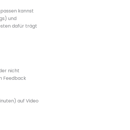
anpassen kannst
ngs) und
sten dafür trägt
der nicht
in Feedback
inuten) auf Video