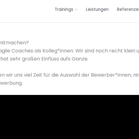
Trainings
Leistungen
Referenze
s mitmachen?
gile Coaches als Kolleg*innen. Wir sind noch recht klein
hat sehr großen Einfluss aufs Ganze.
ir uns viel Zeit für die Auswahl der Bewerber*innen, nim
ewerbung.