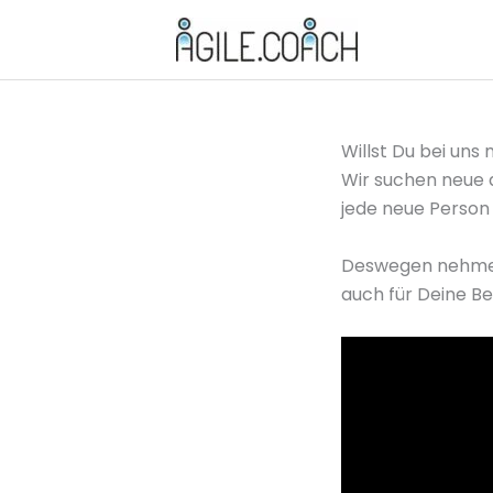
Zum
Inhalt
springen
Willst Du bei un
Wir suchen neue a
jede neue Person 
Deswegen nehmen w
auch für Deine B