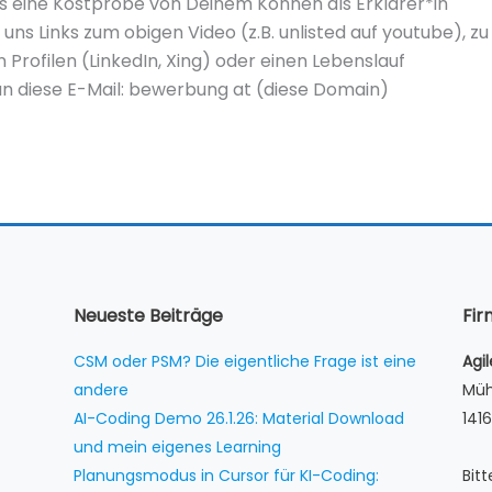
s eine Kostprobe von Deinem Können als Erklärer*in
 uns Links zum obigen Video (z.B. unlisted auf youtube), z
n Profilen (LinkedIn, Xing) oder einen Lebenslauf
an diese E-Mail: bewerbung at (diese Domain)
Neueste Beiträge
Fi
CSM oder PSM? Die eigentliche Frage ist eine
Agi
andere
Müh
AI-Coding Demo 26.1.26: Material Download
1416
und mein eigenes Learning
Planungsmodus in Cursor für KI-Coding:
Bit