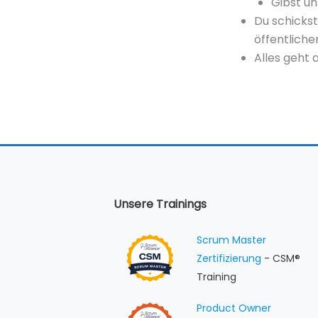
Gibst un
Du schickst
öffentliche
Alles geht 
Unsere Trainings
Scrum Master
Zertifizierung
- CSM®
Training
Product Owner