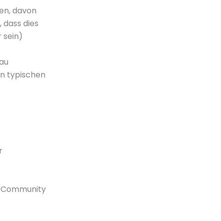
len, davon
 dass dies
 sein)
eau
en typischen
r
te Community