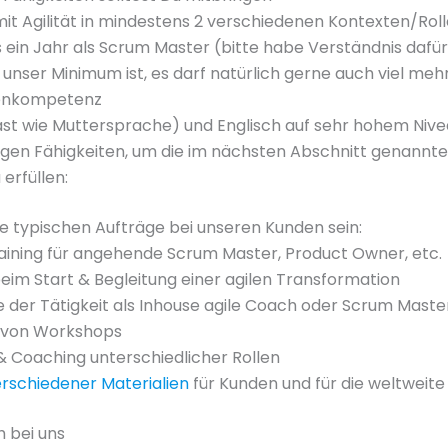
it Agilität in mindestens 2 verschiedenen Kontexten/Rol
ein Jahr als Scrum Master (bitte habe Verständnis dafür,
 unser Minimum ist, es darf natürlich gerne auch viel mehr
enkompetenz
ast wie Muttersprache) und Englisch auf sehr hohem Niv
igen Fähigkeiten, um die im nächsten Abschnitt genannt
 erfüllen:
e typischen Aufträge bei unseren Kunden sein:
aining für angehende Scrum Master, Product Owner, etc.
eim Start & Begleitung einer agilen Transformation
der Tätigkeit als Inhouse agile Coach oder Scrum Maste
n von Workshops
& Coaching unterschiedlicher Rollen
rschiedener Materialien
für Kunden und für die weltwei
h bei uns