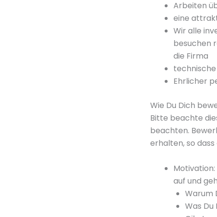
Arbeiten ü
eine attrak
Wir alle in
besuchen r
die Firma
technische 
Ehrlicher p
Wie Du Dich bew
Bitte beachte di
beachten. Bewerb
erhalten, so dass 
Motivation:
auf und geh
Warum D
Was Du D