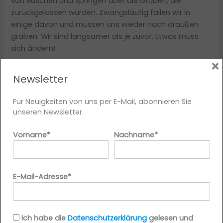
von Büschen und Springen über die Gruben, die
zurückgelassen wurden. Zwangsläufig fallen wir in
einige davon und müssen uns wieder nach draußen
graben. Wir sind langsamer als je zuvor. Etwas muss
sich ändern!
×
Newsletter
Für Neuigkeiten von uns per E-Mail, abonnieren Sie
unseren Newsletter.
Vorname*
Nachname*
E-Mail-Adresse*
Die Dichte der Probleme ist für uns jetzt sehr sichtbar
und wir sehen, dass wir nicht einfach durch ein
Ich habe die
Datenschutzerklärung
gelesen und
schnelles Mähen des Feldes alles wieder gut machen