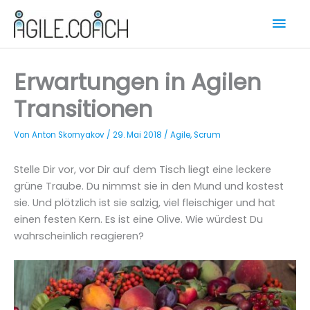
Zum
Hau
Inhalt
springen
Erwartungen in Agilen
Transitionen
Von
Anton Skornyakov
/
29. Mai 2018
/
Agile
,
Scrum
Stelle Dir vor, vor Dir auf dem Tisch liegt eine leckere
grüne Traube. Du nimmst sie in den Mund und kostest
sie. Und plötzlich ist sie salzig, viel fleischiger und hat
einen festen Kern. Es ist eine Olive. Wie würdest Du
wahrscheinlich reagieren?