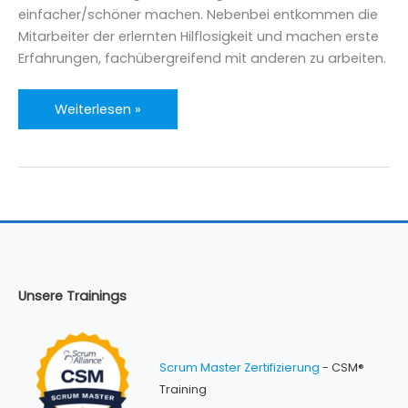
einfacher/schöner machen. Nebenbei entkommen die
Mitarbeiter der erlernten Hilflosigkeit und machen erste
Erfahrungen, fachübergreifend mit anderen zu arbeiten.
Hackathon
Weiterlesen »
–
ein
Impuls
für
Agilität
Unsere Trainings
Scrum Master Zertifizierung
- CSM®
Training