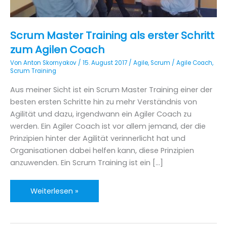
Scrum Master Training als erster Schritt
zum Agilen Coach
Von
Anton Skornyakov
/
15. August 2017
/
Agile
,
Scrum
/
Agile Coach
,
Scrum Training
Aus meiner Sicht ist ein Scrum Master Training einer der
besten ersten Schritte hin zu mehr Verständnis von
Agilität und dazu, irgendwann ein Agiler Coach zu
werden. Ein Agiler Coach ist vor allem jemand, der die
Prinzipien hinter der Agilität verinnerlicht hat und
Organisationen dabei helfen kann, diese Prinzipien
anzuwenden. Ein Scrum Training ist ein […]
Scrum
Weiterlesen »
Master
Training