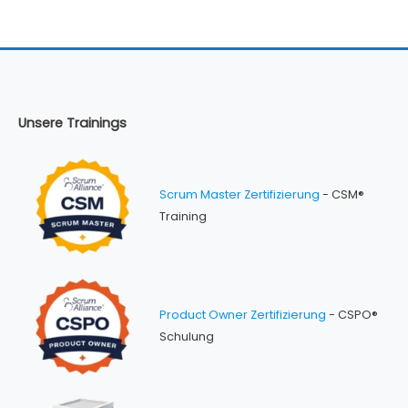
als
erster
Schritt
zum
Agilen
Coach
Unsere Trainings
Scrum Master Zertifizierung
- CSM®
Training
Product Owner Zertifizierung
- CSPO®
Schulung